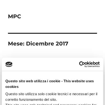
MPC
Mese:
Dicembre 2017
Ciao mondo!
Benvenuto in WordPress. Questo è il tuo primo
Questo sito web utilizza i cookie - This website uses
articolo. Modificalo o eliminalo, e inizia a creare
cookies
il tuo blog!
Questo sito utilizza solo cookie tecnici e necessari per il
corretto funzionamento del sito.
Pubblicato
20 Dicembre 2017